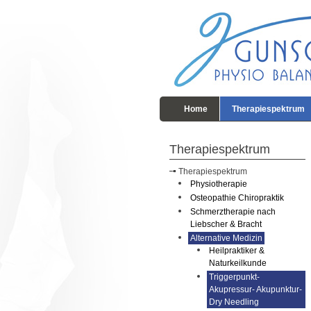
Home
Therapiespektrum
Therapiespektrum
Therapiespektrum
Physiotherapie
Osteopathie Chiropraktik
Schmerztherapie nach
Liebscher & Bracht
Alternative Medizin
Heilpraktiker &
Naturkeilkunde
Triggerpunkt-
Akupressur- Akupunktur-
Dry Needling