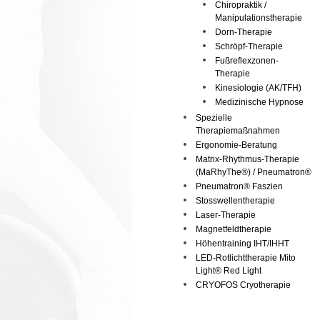
Chiropraktik /
Manipulationstherapie
Dorn-Therapie
Schröpf-Therapie
Fußreflexzonen-
Therapie
Kinesiologie (AK/TFH)
Medizinische Hypnose
Spezielle
Therapiemaßnahmen
Ergonomie-Beratung
Matrix-Rhythmus-Therapie
(MaRhyThe®) / Pneumatron®
Pneumatron® Faszien
Stosswellentherapie
Laser-Therapie
Magnetfeldtherapie
Höhentraining IHT/IHHT
LED-Rotlichttherapie Mito
Light® Red Light
CRYOFOS Cryotherapie