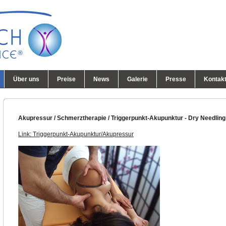
Über uns
Preise
News
Galerie
Presse
Kontak
Akupressur / Schmerztherapie / Triggerpunkt-Akupunktur - Dry Needling
Link:
Triggerpunkt-Akupunkt
ur
/Akupressur