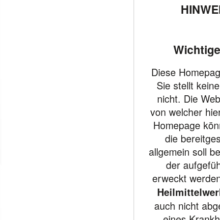
HINWE
Wichtige
Diese Homepage 
Sie stellt kei
nicht. Die Web
von welcher hier
Homepage könne
die bereitge
allgemein soll b
der aufgefü
erweckt werden
Heilmittelwe
auch nicht abg
eines Krankh