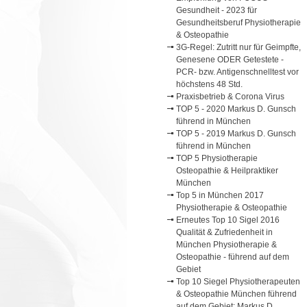
Gesundheit - 2023 für
Gesundheitsberuf Physiotherapie
& Osteopathie
3G-Regel: Zutritt nur für Geimpfte,
Genesene ODER Getestete -
PCR- bzw. Antigenschnelltest vor
höchstens 48 Std.
Praxisbetrieb & Corona Virus
TOP 5 - 2020 Markus D. Gunsch
führend in München
TOP 5 - 2019 Markus D. Gunsch
führend in München
TOP 5 Physiotherapie
Osteopathie & Heilpraktiker
München
Top 5 in München 2017
Physiotherapie & Osteopathie
Erneutes Top 10 Sigel 2016
Qualität & Zufriedenheit in
München Physiotherapie &
Osteopathie - führend auf dem
Gebiet
Top 10 Siegel Physiotherapeuten
& Osteopathie München führend
auf dem Gebiet: Markus D.