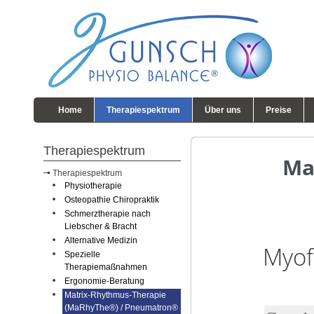
Home
Therapiespektrum
Über uns
Preise
Therapiespektrum
Mat
Therapiespektrum
Physiotherapie
Osteopathie Chiropraktik
Schmerztherapie nach
Liebscher & Bracht
Alternative Medizin
Myof
Spezielle
Therapiemaßnahmen
Ergonomie-Beratung
Matrix-Rhythmus-Therapie
(MaRhyThe®) / Pneumatron®