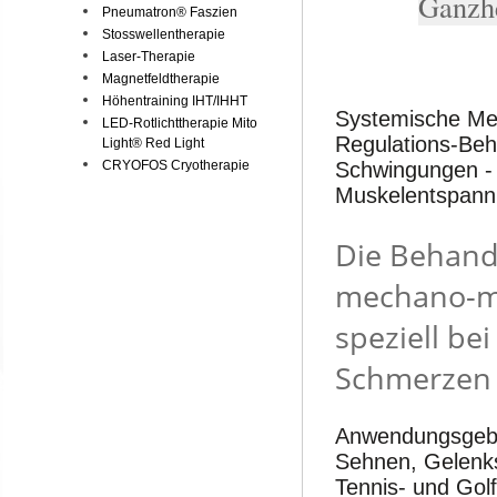
Ganzhe
Pneumatron® Faszien
Stosswellentherapie
Laser-Therapie
Magnetfeldtherapie
Höhentraining IHT/IHHT
Systemische Medi
LED-Rotlichttherapie Mito
Regulations-Be
Light® Red Light
CRYOFOS Cryotherapie
Schwingungen - 
Muskelentspann
Die Behand
mechano-ma
speziell be
Schmerzen 
Anwendungsgebi
Sehnen, Gelenk
Tennis- und Gol