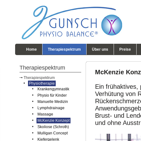
Home
Therapiespektrum
Über uns
Preise
Therapiespektrum
McKenzie Konz
Therapiespektrum
Physiotherapie
Ein frühaktives,
Krankengymnastik
Verhütung von R
Physio für Kinder
Rückenschmerze
Manuelle Medizin
Anwendungsgebie
Lymphdrainage
Massage
Brust- und Lend
McKenzie Konzept
und ohne Ausstr
Skoliose (Schroth)
Mulligan Concept
Kiefergelenk