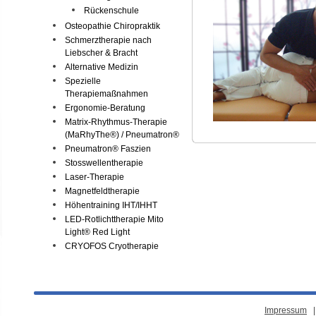
Rückenschule
Osteopathie Chiropraktik
Schmerztherapie nach
Liebscher & Bracht
Alternative Medizin
Spezielle
Therapiemaßnahmen
Ergonomie-Beratung
Matrix-Rhythmus-Therapie
(MaRhyThe®) / Pneumatron®
Pneumatron® Faszien
Stosswellentherapie
Laser-Therapie
Magnetfeldtherapie
Höhentraining IHT/IHHT
LED-Rotlichttherapie Mito
Light® Red Light
CRYOFOS Cryotherapie
Impressum